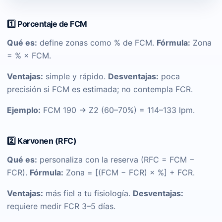
1️⃣ Porcentaje de FCM
Qué es:
define zonas como % de FCM.
Fórmula:
Zona
= % × FCM.
Ventajas:
simple y rápido.
Desventajas:
poca
precisión si FCM es estimada; no contempla FCR.
Ejemplo:
FCM 190 → Z2 (60–70%) = 114–133 lpm.
2️⃣ Karvonen (RFC)
Qué es:
personaliza con la reserva (RFC = FCM −
FCR).
Fórmula:
Zona = [(FCM − FCR) × %] + FCR.
Ventajas:
más fiel a tu fisiología.
Desventajas:
requiere medir FCR 3–5 días.