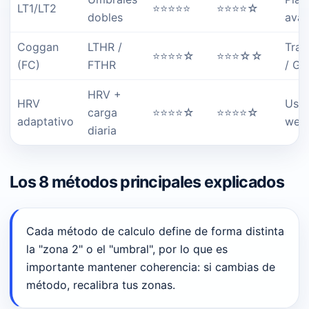
LT1/LT2
⭐⭐⭐⭐⭐
⭐⭐⭐⭐☆
dobles
ava
Coggan
LTHR /
Trai
⭐⭐⭐⭐☆
⭐⭐⭐☆☆
(FC)
FTHR
/ Ga
HRV +
HRV
Usua
carga
⭐⭐⭐⭐☆
⭐⭐⭐⭐☆
adaptativo
wear
diaria
Los 8 métodos principales explicados
Cada método de calculo define de forma distinta
la "zona 2" o el "umbral", por lo que es
importante mantener coherencia: si cambias de
método, recalibra tus zonas.