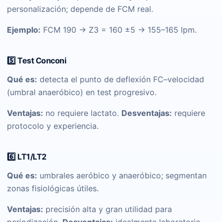
personalización; depende de FCM real.
Ejemplo:
FCM 190 → Z3 = 160 ±5 → 155–165 lpm.
5️⃣ Test Conconi
Qué es:
detecta el punto de deflexión FC–velocidad
(umbral anaeróbico) en test progresivo.
Ventajas:
no requiere lactato.
Desventajas:
requiere
protocolo y experiencia.
6️⃣ LT1/LT2
Qué es:
umbrales aeróbico y anaeróbico; segmentan
zonas fisiológicas útiles.
Ventajas:
precisión alta y gran utilidad para
periodización.
Desventajas:
idealmente laboratorio.