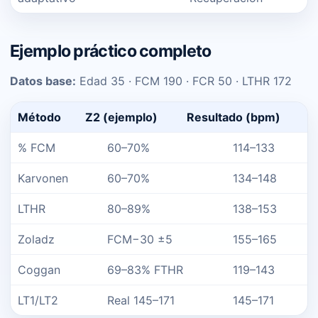
Ejemplo práctico completo
Datos base:
Edad 35 · FCM 190 · FCR 50 · LTHR 172
Método
Z2 (ejemplo)
Resultado (bpm)
% FCM
60–70%
114–133
Karvonen
60–70%
134–148
LTHR
80–89%
138–153
Zoladz
FCM−30 ±5
155–165
Coggan
69–83% FTHR
119–143
LT1/LT2
Real 145–171
145–171