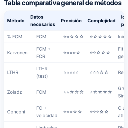
Tabla comparativa general de métodos
Datos
Ide
Método
Precisión
Complejidad
necesarios
pa
% FCM
FCM
⭐⭐☆☆☆
⭐☆☆☆☆
Inic
FCM +
Fitn
Karvonen
⭐⭐⭐⭐☆
⭐⭐☆☆☆
FCR
gene
LTHR
LTHR
⭐⭐⭐⭐⭐
⭐⭐⭐☆☆
Rend
(test)
Grup
Zoladz
FCM
⭐⭐☆☆☆
⭐☆☆☆☆
Simp
FC +
Club
Conconi
⭐⭐⭐☆☆
⭐⭐⭐☆☆
velocidad
atle
Umbrales
Plan