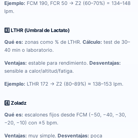
Ejemplo:
FCM 190, FCR 50 → Z2 (60–70%) = 134–148
lpm.
3️⃣ LTHR (Umbral de Lactato)
Qué es:
zonas como % de LTHR.
Cálculo:
test de 30–
40 min o laboratorio.
Ventajas:
estable para rendimiento.
Desventajas:
sensible a calor/altitud/fatiga.
Ejemplo:
LTHR 172 → Z2 (80–89%) ≈ 138–153 lpm.
4️⃣ Zoladz
Qué es:
escalones fijos desde FCM (−50, −40, −30,
−20, −10) con ±5 bpm.
Ventajas:
muy simple.
Desventajas:
poca