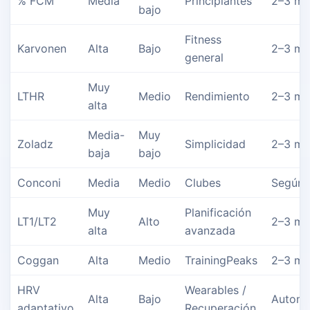
% FCM
Media
Principiantes
2–3 me
bajo
Fitness
Karvonen
Alta
Bajo
2–3 me
general
Muy
LTHR
Medio
Rendimiento
2–3 me
alta
Media-
Muy
Zoladz
Simplicidad
2–3 me
baja
bajo
Conconi
Media
Medio
Clubes
Según 
Muy
Planificación
LT1/LT2
Alto
2–3 me
alta
avanzada
Coggan
Alta
Medio
TrainingPeaks
2–3 me
HRV
Wearables /
Alta
Bajo
Automá
adaptativo
Recuperación