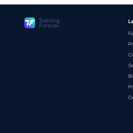
L
F
P
C
S
B
P
C