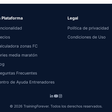
a Plataforma
Legal
uncionalidad
Política de privacidad
recios
Condiciones de Uso
alculadora zonas FC
eries media maratón
log
reguntas Frecuentes
entro de Ayuda Entrenadores
©
2026
TrainingForever. Todos los derechos reservados.